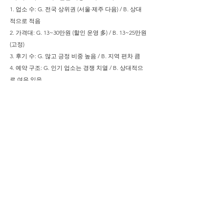
1. 업소 수: G. 전국 상위권 (서울·제주 다음) / B. 상대
적으로 적음
2. 가격대: G. 13~30만원 (할인 운영 多) / B. 13~25만원
(고정)
3. 후기 수: G. 많고 긍정 비중 높음 / B. 지역 편차 큼
4. 예약 구조: G. 인기 업소는 경쟁 치열 / B. 상대적으
로 여유 있음
요약
구미오피는 그 자체로 하나의 오피 시장이라 할 수 있
을 만큼
업소 수, 후기, 예약 구조, 운영 방식 모두가 잘 갖춰진
지역입니다.
무작정 많은 것이 아니라,
선택 기준이 명확하고, 후기 기반 신뢰도도 형성되어
있기 때문에
처음 찾는 분들에게도 실패 없는 선택이 가능한 곳입
니다.