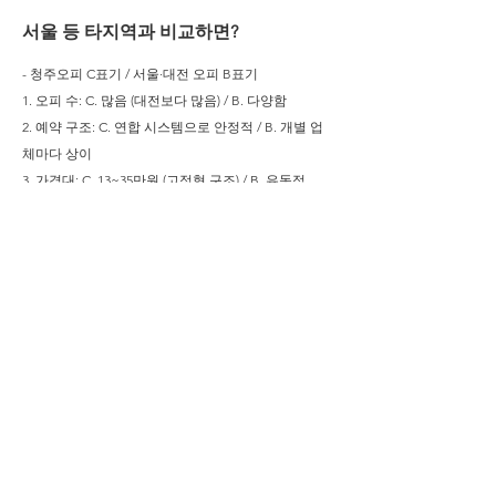
서울 등 타지역과 비교하면?
- 청주오피 C표기 / 서울·대전 오피 B표기
1. 오피 수: C. 많음 (대전보다 많음) / B. 다양함
2. 예약 구조: C. 연합 시스템으로 안정적 / B. 개별 업
체마다 상이
3. 가격대: C. 13~35만원 (고정형 구조) / B. 유동적
4. 후기 성향: C. 실용적·중립적 중심 / B. 긍정·부정 혼
재
요약
청주오피는 화려한 오피는 아닙니다.
하지만 충청권 핵심 수요를 흡수하고 있는 구조화된
지역입니다.
연합 상담 시스템, 안정된 예약 흐름, 일정 수준의 시
설·테라피스트 구성을 갖추고 있어
처음 찾는 분들에게도 접근이 쉬운 지역형 오피로 평
가받습니다.